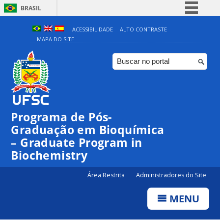
BRASIL
Simplifique!
ACESSIBILIDADE
ALTO CONTRASTE
MAPA DO SITE
Comunica BR
Participe
Acesso à informação
Legislação
Canais
Programa de Pós-
Graduação em Bioquímica
– Graduate Program in
Biochemistry
Área Restrita
Administradores do Site
MENU