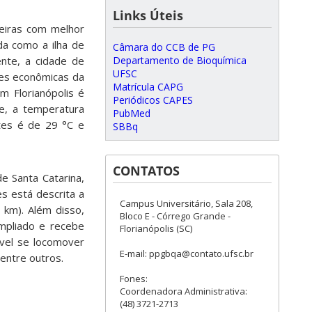
Links Úteis
leiras com melhor
da como a ilha de
Câmara do CCB de PG
Departamento de Bioquímica
ente, a cidade de
UFSC
ades econômicas da
Matrícula CAPG
m Florianópolis é
Periódicos CAPES
e, a temperatura
PubMed
tes é de 29 °C e
SBBq
CONTATOS
de Santa Catarina,
s está descrita a
Campus Universitário, Sala 208,
 km). Além disso,
Bloco E - Córrego Grande -
mpliado e recebe
Florianópolis (SC)
ível se locomover
E-mail: ppgbqa@contato.ufsc.br
entre outros.
Fones:
Coordenadora Administrativa:
(48) 3721-2713