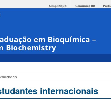
Simplifique!
Comunica BR
Parti
aduação em Bioquímica –
n Biochemistry
ternacionais
studantes internacionais