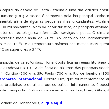
 a capital do estado de Santa Catarina e uma das cidades brasi
umano (IDH). A cidade é composta pela ilha principal, conheci
tinental, além de algumas pequenas ilhas circundantes. Atualm
500 mil habitantes. Além do setor turístico, as principais ativid
tor de tecnologia da informação, serviços e pesca. O clima e
peratura média anual de 21 °C. Ao longo do ano, normalment
os é de 13 °C e a temperatura máxima nos meses mais quen
 °C ou superiores a 34 °C
anópolis de carro/ônibus, Florianópolis fica na região litorânea 
la rodovia BR-101. A distância de algumas das principais cidade
m), Curitiba (300 km), São Paulo (700 km), Rio de Janeiro (1150
eroporto Internacional
Hercílio Luz, que foi recentemente a
des brasileiras e do alguns outros países. Internamente, é poss
 de transporte público ou de serviços como Taxi, Uber, 99taxi, d
cidade de Florianópolis,
clique aqui