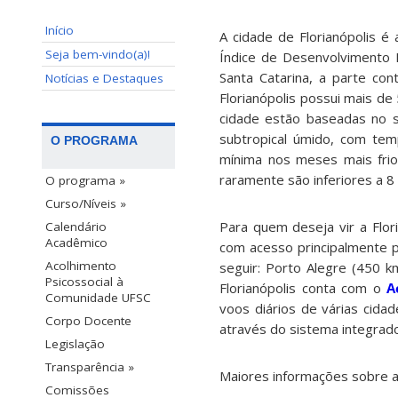
Início
A cidade de Florianópolis é
Seja bem-vindo(a)!
Índice de Desenvolvimento H
Santa Catarina, a parte con
Notícias e Destaques
Florianópolis possui mais de 
cidade estão baseadas no se
subtropical úmido, com tem
O PROGRAMA
mínima nos meses mais fri
raramente são inferiores a 8
O programa »
Curso/Níveis »
Para quem deseja vir a Flori
Calendário
Acadêmico
com acesso principalmente pe
Acolhimento
seguir: Porto Alegre (450 k
Psicossocial à
Florianópolis conta com o
A
Comunidade UFSC
voos diários de várias cida
Corpo Docente
através do sistema integrado
Legislação
Transparência »
Maiores informações sobre a 
Comissões