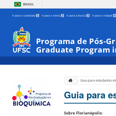
BRASIL
Ir para o conteúdo
1
Ir para o menu
2
Ir para a busca
3
Ir para o rodapé
4
Programa de Pós-Gr
Graduate Program i
Guia para estudantes in
Guia para e
Sobre Florianópolis: