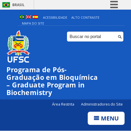
BRASIL
Simplifique!
ACESSIBILIDADE
ALTO CONTRASTE
MAPA DO SITE
Comunica BR
Participe
Acesso à informação
Legislação
Canais
Programa de Pós-
Graduação em Bioquímica
– Graduate Program in
Biochemistry
Área Restrita
Administradores do Site
MENU