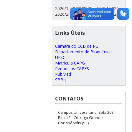
2026/1: 09/03/2026 a 10/07/2026
2026/2: 10/08/2026 a 11/12/2026
Links Úteis
Câmara do CCB de PG
Departamento de Bioquímica
UFSC
Matrícula CAPG
Periódicos CAPES
PubMed
SBBq
CONTATOS
Campus Universitário, Sala 208,
Bloco E - Córrego Grande -
Florianópolis (SC)