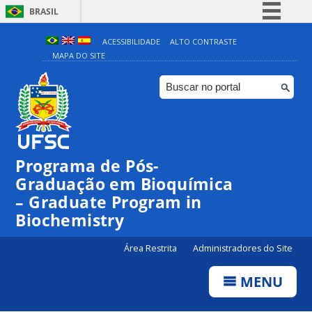
BRASIL
Simplifique!
ACESSIBILIDADE
ALTO CONTRASTE
MAPA DO SITE
Comunica BR
Participe
Acesso à informação
Legislação
Canais
Programa de Pós-
Graduação em Bioquímica
– Graduate Program in
Biochemistry
Área Restrita
Administradores do Site
MENU