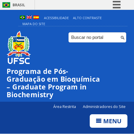
BRASIL
Simplifique!
ACESSIBILIDADE
ALTO CONTRASTE
MAPA DO SITE
Comunica BR
Participe
Acesso à informação
Legislação
Canais
Programa de Pós-
Graduação em Bioquímica
– Graduate Program in
Biochemistry
Área Restrita
Administradores do Site
MENU