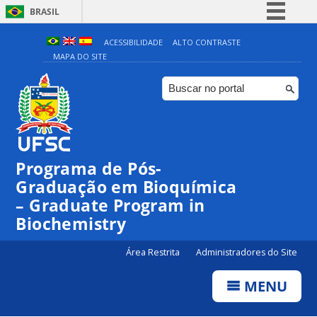
BRASIL
Simplifique!
ACESSIBILIDADE
ALTO CONTRASTE
MAPA DO SITE
Comunica BR
Participe
Acesso à informação
Legislação
Canais
Programa de Pós-
Graduação em Bioquímica
– Graduate Program in
Biochemistry
Área Restrita
Administradores do Site
MENU