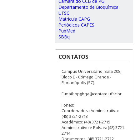
Câmara do CCB de PG
Departamento de Bioquímica
UFSC
Matrícula CAPG
Periódicos CAPES
PubMed
SBBq
CONTATOS
Campus Universitário, Sala 208,
Bloco E - Córrego Grande -
Florianópolis (SC)
E-mail: ppgbqa@contato.ufsc.br
Fones:
Coordenadora Administrativa:
(48) 3721-2713
Acadêmico: (48) 3721-2715
Administrativo e Bolsas: (48) 3721-
2714
Documentos: (48) 3721-2712