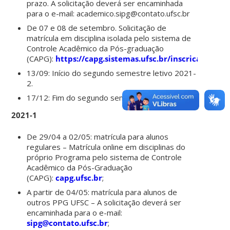
prazo. A solicitação deverá ser encaminhada
para o e-mail: academico.sipg@contato.ufsc.br
De 07 e 08 de setembro. Solicitação de
matrícula em disciplina isolada pelo sistema de
Controle Acadêmico da Pós-graduação
(CAPG):
https://capg.sistemas.ufsc.br/inscricao/
13/09: Início do segundo semestre letivo 2021-
2.
17/12: Fim do segundo semestre letivo 2021-2.
2021-1
De 29/04 a 02/05: matrícula para alunos
regulares – Matrícula online em disciplinas do
próprio Programa pelo sistema de Controle
Acadêmico da Pós-Graduação
(CAPG):
capg.ufsc.br
;
A partir de 04/05: matrícula para alunos de
outros PPG UFSC – A solicitação deverá ser
encaminhada para o e-mail:
sipg@contato.ufsc.
br
;