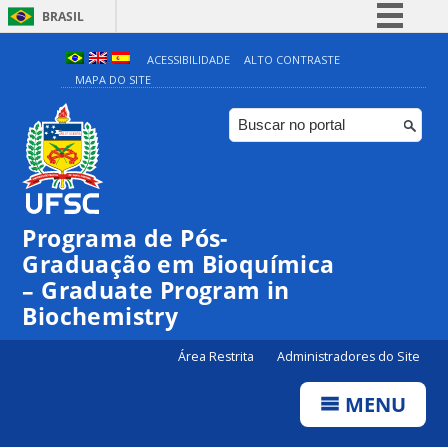
BRASIL
Simplifique!
ACESSIBILIDADE
ALTO CONTRASTE
MAPA DO SITE
Comunica BR
Participe
Acesso à informação
Legislação
Canais
Programa de Pós-
Graduação em Bioquímica
– Graduate Program in
Biochemistry
Área Restrita
Administradores do Site
MENU