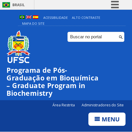
BRASIL
Simplifique!
ACESSIBILIDADE
ALTO CONTRASTE
MAPA DO SITE
Comunica BR
Participe
Acesso à informação
Legislação
Canais
Programa de Pós-
Graduação em Bioquímica
– Graduate Program in
Biochemistry
Área Restrita
Administradores do Site
MENU