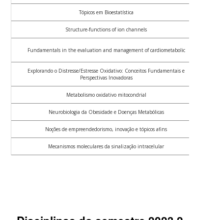
Tópicos em Bioestatística
Structure-functions of ion channels
Fu
Fundamentals in the evaluation and management of cardiometabolic
Explorando o Distresse/Estresse Oxidativo: Conceitos Fundamentais e
Ex
Perspectivas Inovadoras
Metabolismo oxidativo mitocondrial
Neurobiologia da Obesidade e Doenças Metabólicas
Noções de empreendedorismo, inovação e tópicos afins
Mecanismos moleculares da sinalização intracelular