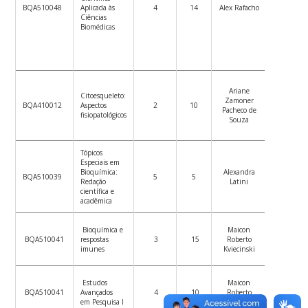
BQA510048
Aplicada às
4
14
Alex Rafacho
a
Ciências
28/11/20
Biomédicas
Ariane
Citoesqueleto:
Zamoner
08/09 a
BQA410012
Aspectos
2
10
Pacheco de
04/10/20
fisiopatológicos
Souza
Tópicos
Especiais em
24/10/20
Bioquímica:
Alexandra
BQA510039
5
5
a
Redação
Latini
12/12/20
científica e
acadêmica
Bioquímica e
Maicon
01/09
BQA510041
respostas
3
15
Roberto
a 17/11 d
imunes
Kviecinski
2022
Estudos
Maicon
30/08 a
BQA510041
Avançados
4
10
Roberto
29/11 d
em Pesquisa I
Kviecinski
2022