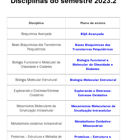
Disciplinas do semestre 2023.2
Disciplina
Plano de ensino
Bioquímica Avançada
BQA Avançada
Bases Bioquímicas dos Transtornos
Bases Bioquimicas dos
Psiquiátricos
Transtornos Psiquiátricos
Biologia Funcional e
Biologia Funcional e Molecular da
Molecular da Obesidade e
Obesidade e Diabetes
Diabetes
Biologia Molecular Estrutural
Biologia Molecular Estrutural
Explorando o Distresse/Estresse
Explorando o Distresse-
Oxidativo
Estresse Oxidativo
Mecanismos Moleculares da
Mecanismos Moleculares da
Sinalização Intracelular
Sinalização Intracelular
Metabolismo Oxidativo
Metabolismo oxidativo mitocondrial
Mitocondrial
Proteínas – Estrutura e Métodos de
Proteínas – Estrutura e