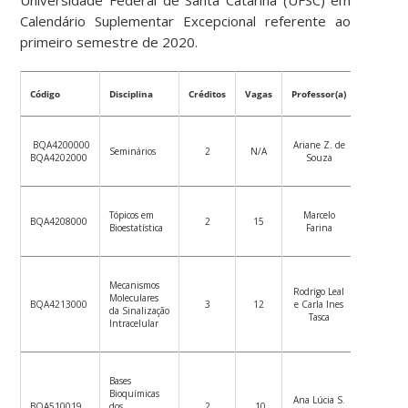
Universidade Federal de Santa Catarina (UFSC) em
Calendário Suplementar Excepcional referente ao
primeiro semestre de 2020.
Código
Disciplina
Créditos
Vagas
Professor(a)
Datas
Ver
BQA4200000
Ariane Z. de
plano
Seminários
2
N/A
BQA4202000
Souza
de
ensino
Ver
Tópicos em
Marcelo
plano
BQA4208000
2
15
Bioestatística
Farina
de
ensino
Mecanismos
Ver
Rodrigo Leal
Moleculares
plano
BQA4213000
3
12
e Carla Ines
da Sinalização
de
Tasca
Intracelular
ensino
Bases
Ver
Bioquímicas
Ana Lúcia S.
plano
BQA510019
dos
2
10