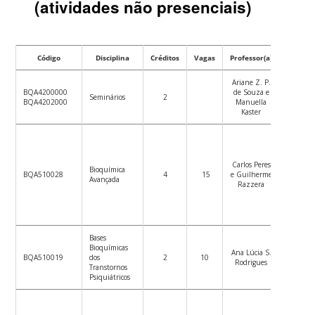
(atividades não presenciais)
Código
Disciplina
Créditos
Vagas
Professor(a)
Datas
Ariane Z. P.
Ver
BQA4200000
de Souza e
plano
Seminários
2
BQA4202000
Manuella
de
Kaster
ensino
Ver
Carlos Peres
Bioquímica
plano
BQA510028
4
15
e Guilherme
Avançada
de
Razzera
ensino
Bases
Ver
Bioquímicas
Ana Lúcia S.
plano
BQA510019
dos
2
10
Rodrigues
de
Transtornos
ensino
Psiquiátricos