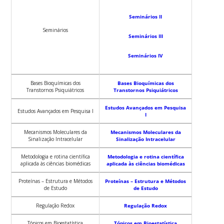
Seminários II
Seminários
Seminários III
Seminários IV
Bases Bioquímicas dos
Bases Bioquímicas dos
Transtornos Psiquiátricos
Transtornos Psiquiátricos
Estudos Avançados em Pesquisa
Estudos Avançados em Pesquisa I
I
Mecanismos Moleculares da
Mecanismos Moleculares da
Sinalização Intracelular
Sinalização Intracelular
Metodologia e rotina científica
Metodologia e rotina científica
aplicada às ciências biomédicas
aplicada às ciências biomédicas
Proteínas – Estrutura e Métodos
Proteínas – Estrutura e Métodos
de Estudo
de Estudo
Regulação Redox
Regulação Redox
Tópicos em Bioestatística
Tópicos em Bioestatística