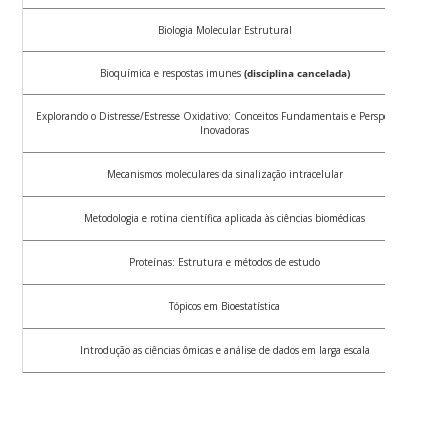
Biologia Molecular Estrutural
Bioquímica e respostas imunes
(disciplina cancelada)
Explorando o Distresse/Estresse Oxidativo: Conceitos Fundamentais e Perspectivas
E
Inovadoras
Mecanismos moleculares da sinalização intracelular
Metodologia e rotina científica aplicada às ciências biomédicas
Proteínas: Estrutura e métodos de estudo
Tópicos em Bioestatística
Introdução as ciências ômicas e análise de dados em larga escala