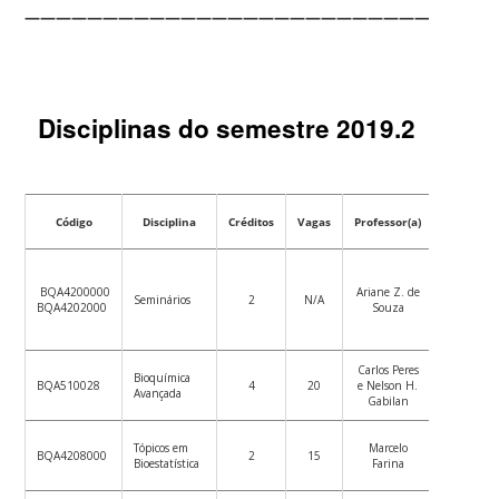
——————————————————————————————
Disciplinas do semestre 2019.2
Código
Disciplina
Créditos
Vagas
Professor(a)
Data
BQA4200000
Ariane Z. de
Todo Seme
Seminários
2
N/A
BQA4202000
Souza
Terças-feir
Carlos Peres
25/09 a 
Bioquímica
BQA510028
4
20
e Nelson H.
Quartas e 
Avançada
Gabilan
feira
05/08
Tópicos em
Marcelo
BQA4208000
2
15
28/08. Se
Bioestatística
Farina
e quartas-