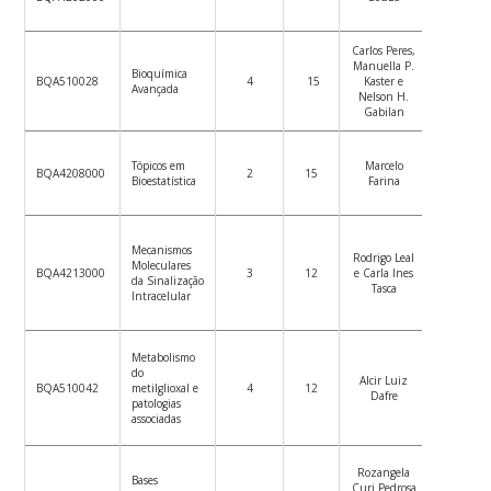
ensino
Carlos Peres,
Ver
Manuella P.
Bioquímica
plano
BQA510028
4
15
Kaster e
Avançada
de
Nelson H.
ensino
Gabilan
Ver
Tópicos em
Marcelo
plano
BQA4208000
2
15
Bioestatística
Farina
de
ensino
Mecanismos
Ver
Rodrigo Leal
Moleculares
plano
BQA4213000
3
12
e Carla Ines
da Sinalização
de
Tasca
Intracelular
ensino
Metabolismo
Ver
do
Alcir Luiz
plano
BQA510042
metilglioxal e
4
12
Dafre
de
patologias
ensino
associadas
Rozangela
Ver
Bases
Curi Pedrosa
plano