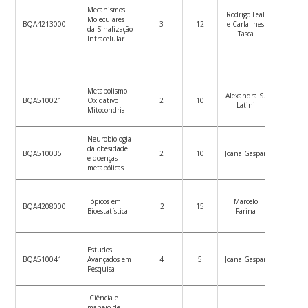
Mecanismos
Ver
Rodrigo Leal
Moleculares
plano
BQA4213000
3
12
e Carla Ines
da Sinalização
de
Tasca
Intracelular
ensino
Ver
Metabolismo
Alexandra S.
plano
BQA510021
Oxidativo
2
10
Latini
de
Mitocondrial
ensino
Neurobiologia
Ver
da obesidade
plano
BQA510035
2
10
Joana Gaspar
e doenças
de
metabólicas
ensino
Ver
Tópicos em
Marcelo
plano
BQA4208000
2
15
Bioestatística
Farina
de
ensino
Ver
Estudos
plano
BQA510041
Avançados em
4
5
Joana Gaspar
de
Pesquisa I
ensino
Ciência e
manejo de