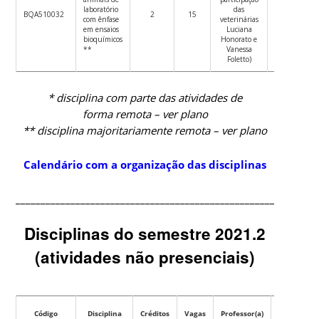
03/05/2022
laboratório
das
BQA510032
2
15
–
com ênfase
veterinárias
02/06/2022
em ensaios
Luciana
bioquímicos
Honorato e
**
Vanessa
Foletto)
* disciplina com parte das atividades de
forma remota – ver plano
** disciplina majoritariamente remota – ver plano
Calendário com a organização das disciplinas
____________________________________________________________
Disciplinas do semestre 2021.2
(atividades não presenciais)
Código
Disciplina
Créditos
Vagas
Professor(a)
Datas