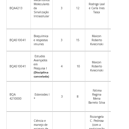
Mecanismos
Moleculares
Rodrigo Leal
02/05/2022
BQA4213
da
3
12
e Carla Ines
–
Sinalização
Tasca
06/06/2022
Intracelular
Bioquímica
Maicon
14/04/2022
BQA510041
e respostas
3
15
Roberto
–
imunes
Kviecinski
30/06/2022
Estudos
Avançados
Maicon
13/04/2022
em
BQA510041
4
10
Roberto
–
Pesquisa I
Kviecinski
06/07/2022
(Disciplina
cancelada)
Fátima
12/04/2022
BQA
Esteroides I
Regina
3
8
–
4210000
*
Mena
22/07/2022
Barreto Silva
Rozangela
Ciência e
C. Pedrosa
manejo de
(com a
animais de
participação