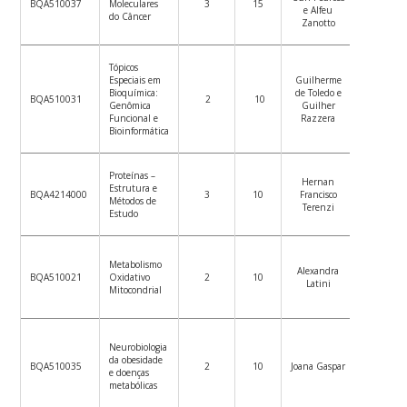
BQA510037
Moleculares
3
15
e Alfeu
de
do Câncer
Zanotto
ensino
Tópicos
Especiais em
Guilherme
Ver
Bioquímica:
de Toledo e
plano
BQA510031
2
10
Genômica
Guilher
de
Funcional e
Razzera
ensino
Bioinformática
Proteínas –
Ver
Hernan
Estrutura e
plano
BQA4214000
3
10
Francisco
Métodos de
de
Terenzi
Estudo
ensino
Ver
Metabolismo
Alexandra
plano
BQA510021
Oxidativo
2
10
Latini
de
Mitocondrial
ensino
Neurobiologia
Ver
da obesidade
plano
BQA510035
2
10
Joana Gaspar
e doenças
de
metabólicas
ensino