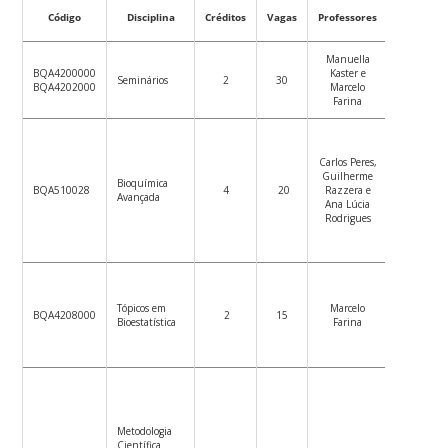
Código
Disciplina
Créditos
Vagas
Professores
Datas
Manuella
06/09/20
BQA4200000
Kaster e
Seminários
2
30
a
BQA4202000
Marcelo
13/13/20
Farina
Carlos Peres,
Guilherme
Bioquímica
5/10/2022
BQA510028
4
20
Razzera e
Avançada
7/12/202
Ana Lúcia
Rodrigues
05/09 a
Tópicos em
Marcelo
BQA4208000
2
15
05/10 d
Bioestatística
Farina
2022
Metodologia
Científica
03/10/20