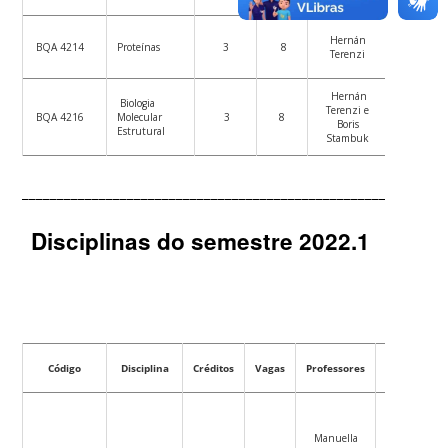
Hernán
2/09/2022
BQA 4214
Proteínas
3
8
Terenzi
19/12/20
Hernán
Biologia
14/09/20
Terenzi e
BQA 4216
Molecular
3
8
a
Boris
Estrutural
21/12/20
Stambuk
____________________________________________________________
Disciplinas do semestre 2022.1
Código
Disciplina
Créditos
Vagas
Professores
Datas
Manuella
12/04/2022