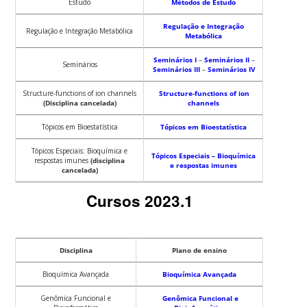
Estudo
Métodos de Estudo
Regulação e Integração
Regulação e Integração Metabólica
Metabólica
Seminários I
–
Seminários II
–
Seminários
Seminários III
–
Seminários IV
Structure-functions of ion channels
Structure-functions of ion
(Disciplina cancelada)
channels
Tópicos em Bioestatística
Tópicos em Bioestatística
Tópicos Especiais: Bioquímica e
Tópicos Especiais – Bioquímica
respostas imunes
(disciplina
e respostas imunes
cancelada)
Cursos 2023.1
Disciplina
Plano de ensino
Bioquímica Avançada
Bioquímica Avançada
Genômica Funcional e
Genômica Funcional e