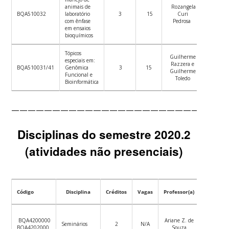
Ver
animais de
Rozangela
plano
BQA510032
laboratório
3
15
Curi
de
com ênfase
Pedrosa
ensino
em ensaios
bioquímicos
Tópicos
Guilherme
Ver
especiais em:
Razzera e
plano
BQA510031/41
Genômica
3
15
Guilherme
de
Funcional e
Toledo
ensino
Bioinformática
——————————————————————————
Disciplinas do semestre 2020.2
(atividades não presenciais)
Código
Disciplina
Créditos
Vagas
Professor(a)
Datas
Ver
BQA4200000
Ariane Z. de
plano
Seminários
2
N/A
BQA4202000
Souza
de