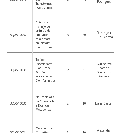
Rodrigues
de
Transtornos
ensino
Psiquiátricos
Ciência e
manejo de
Ver
animais de
Rozangela
plano
BQA510032
laboratório
3
20
Curi Pedrosa
de
com ênfase
ensino
em ensaios
bioquímicos
Tópicos
Especiais em
Guilherme
Ver
Bioquímica:
Toledo e
plano
BQA510031
2
10
Genômica
Guilherme
de
Funcional e
Razzera
ensino
Bioinformática
Neurobiologia
Ver
da Obesidade
plano
BQA510035
2
10
Joana Gaspar
e Doenças
de
Metabólicas
ensino
Ver
Metabolismo
Alexandra
plano
BQA510021
Oxidativo
2
10