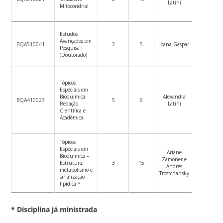
Latini
de
Mitocondrial
ensino
Estudos
Ver
Avançados em
plano
BQA510041
2
5
Joana Gaspar
Pesquisa I
de
(Doutorado)
ensino
Tópicos
Especiais em
Ver
Bioquímica:
Alexandra
plano
BQA410023
5
9
Redação
Latini
de
Científica e
ensino
Acadêmica
Tópicos
Especiais em
Ariane
Ver
Bioquímica –
Zamoner e
plano
Estrutura,
3
15
Andrés
de
metabolismo e
Trostchansky
ensino
sinalização
lipídica *
* Disciplina já ministrada