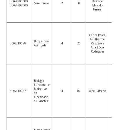
BQA4200000
Kaster e
Seminários
2
30
–
BQA4202000
Marcelo
19/07/2022
Farina
Carlos Peres,
Guilherme
16/06/2022
Bioquímica
BQA510028
4
20
Razzera e
–
Avançada
Ana Lúcia
18/08/2022
Rodrigues
Biologia
Funcional e
Molecular
18/04/2022
BQA510047
4
16
Alex Rafacho
da
23/06/2022
Obesidade
e Diabetes