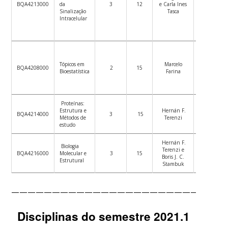
BQA4213000
da
3
12
e Carla Ines
–
Sinalização
Tasca
08/12/202
Intracelular
04/10/202
Tópicos em
Marcelo
BQA4208000
2
15
a
Bioestatística
Farina
27/10/202
Proteínas:
04/10/202
Estrutura e
Hernán F.
BQA4214000
3
15
a
Métodos de
Terenzi
13/12/202
estudo
Hernán F.
Biologia
06/10/202
Terenzi e
BQA4216000
Molecular e
3
15
a
Boris J. C.
Estrutural
15/12/202
Stambuk
——————————————————————————
Disciplinas do semestre 2021.1