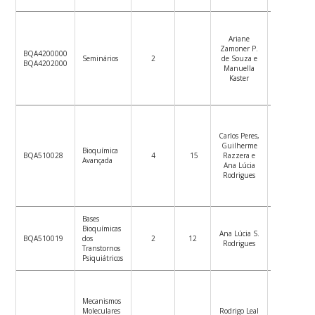
Ariane
Zamoner P.
14/09/202
BQA4200000
Seminários
2
de Souza e
a
BQA4202000
Manuella
14/12/202
Kaster
Carlos Peres,
Guilherme
22/09/202
Bioquímica
BQA510028
4
15
Razzera e
a
Avançada
Ana Lúcia
24/11/202
Rodrigues
Bases
Bioquímicas
01/10/202
Ana Lúcia S.
BQA510019
dos
2
12
a
Rodrigues
Transtornos
19/11/202
Psiquiátricos
Mecanismos
Moleculares
Rodrigo Leal
03/11/202