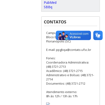
PubMed
SBBq
CONTATOS
Campus Universitário, Sala 208,
Bloco E - Córrego Grande -
Florianópolis (SC)
E-mail: ppgbqa@contato.ufsc.br
Fones:
Coordenadora Administrativa:
(48) 3721-2713
Acadêmico: (48) 3721-2715
Administrativo e Bolsas: (48) 3721-
2714
Documentos: (48) 3721-2712
Atendimento externo:
8h às 12h / 13h às 17h