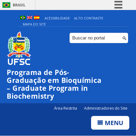
BRASIL
Simplifique!
ACESSIBILIDADE
ALTO CONTRASTE
MAPA DO SITE
Comunica BR
Participe
Acesso à informação
Legislação
Canais
Programa de Pós-
Graduação em Bioquímica
– Graduate Program in
Biochemistry
Área Restrita
Administradores do Site
MENU