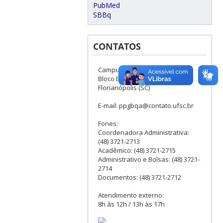
PubMed
SBBq
CONTATOS
Campus Universitário, Sala 208,
Bloco E - Córrego Grande -
Florianópolis (SC)
E-mail: ppgbqa@contato.ufsc.br
Fones:
Coordenadora Administrativa:
(48) 3721-2713
Acadêmico: (48) 3721-2715
Administrativo e Bolsas: (48) 3721-
2714
Documentos: (48) 3721-2712
Atendimento externo:
8h às 12h / 13h às 17h