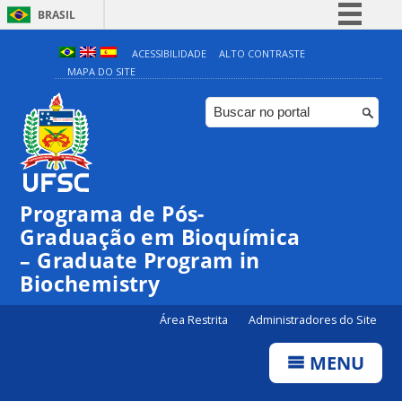
BRASIL
Simplifique!
ACESSIBILIDADE
ALTO CONTRASTE
MAPA DO SITE
Comunica BR
Participe
Acesso à informação
Legislação
Canais
Programa de Pós-
Graduação em Bioquímica
– Graduate Program in
Biochemistry
Área Restrita
Administradores do Site
MENU