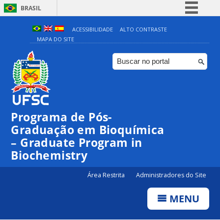
BRASIL
Simplifique!
ACESSIBILIDADE
ALTO CONTRASTE
MAPA DO SITE
Comunica BR
Participe
Acesso à informação
Legislação
Canais
Programa de Pós-
Graduação em Bioquímica
– Graduate Program in
Biochemistry
Área Restrita
Administradores do Site
MENU